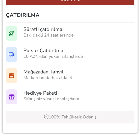
ÇATDIRILMA
Sürətli çatdırılma
Bakı daxili 24 saat ərzində
Pulsuz Çatdırılma
10 AZN-dən yuxarı sifarişlərdə
Mağazadan Təhvil
Mərkəzdən dərhal əldə et
Hədiyyə Paketi
Sifarişiniz xüsusi qablaşdırılır
100% Təhlükəsiz Ödəniş