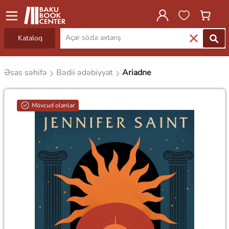
Kataloq
Əsas səhifə
Bədii ədəbiyyat
Ariadne
Mövcud olanlar