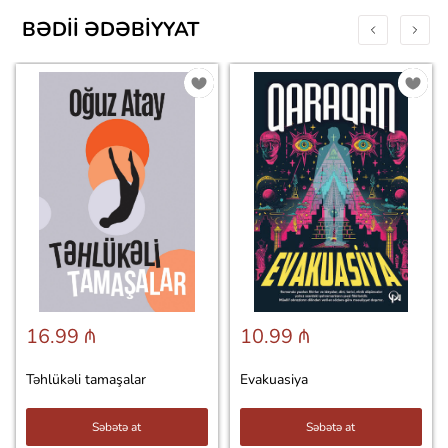
BƏDII ƏDƏBIYYAT
16.99 ₼
10.99 ₼
Təhlükəli tamaşalar
Evakuasiya
Səbətə at
Səbətə at