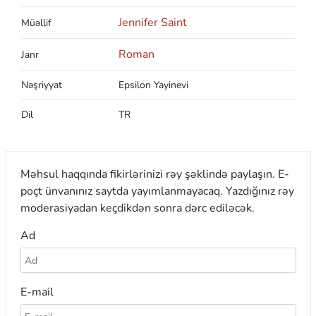
Jennifer Saint
Müəllif
Roman
Janr
Nəşriyyat
Epsilon Yayinevi
Dil
TR
Məhsul haqqında fikirlərinizi rəy şəklində paylaşın. E-
poçt ünvanınız saytda yayımlanmayacaq. Yazdığınız rəy
moderasiyadan keçdikdən sonra dərc ediləcək.
Ad
E-mail