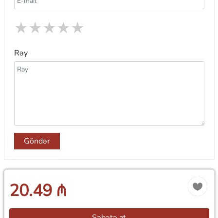
★
★
★
★
★
Rəy
Göndər
20.49 ₼
Səbətə at