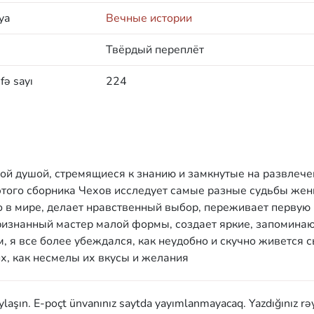
ya
Вечные истории
Твёрдый переплёт
fə sayı
224
ой душой, стремящиеся к знанию и замкнутые на развлече
 этого сборника Чехов исследует самые разные судьбы жен
то в мире, делает нравственный выбор, переживает первую
ризнанный мастер малой формы, создает яркие, запомина
, я все более убеждался, как неудобно и скучно живется 
их, как несмелы их вкусы и желания
aylaşın. E-poçt ünvanınız saytda yayımlanmayacaq. Yazdığınız rə