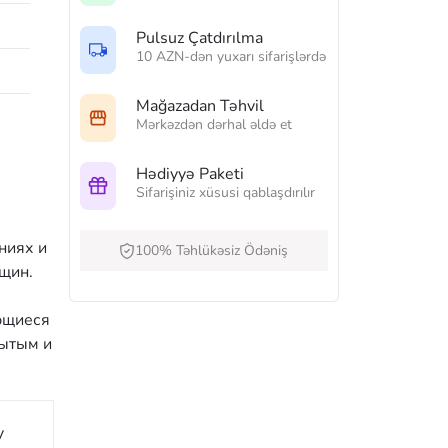
Pulsuz Çatdırılma
10 AZN-dən yuxarı sifarişlərdə
Mağazadan Təhvil
Mərkəzdən dərhal əldə et
Hədiyyə Paketi
Sifarişiniz xüsusi qablaşdırılır
ниях и
100% Təhlükəsiz Ödəniş
щин.
ющиеся
сытым и
y