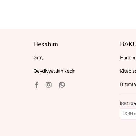
Hesabım
BAKU
Giriş
Haqqım
Qeydiyyatdan keçin
Kitab s
Bizimlə
İSBN üzr