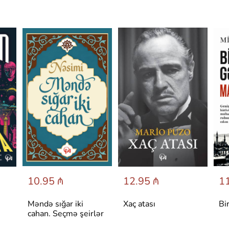
10.95 ₼
12.95 ₼
11
Məndə sığar iki
Xaç atası
Bi
cahan. Seçmə şeirlər