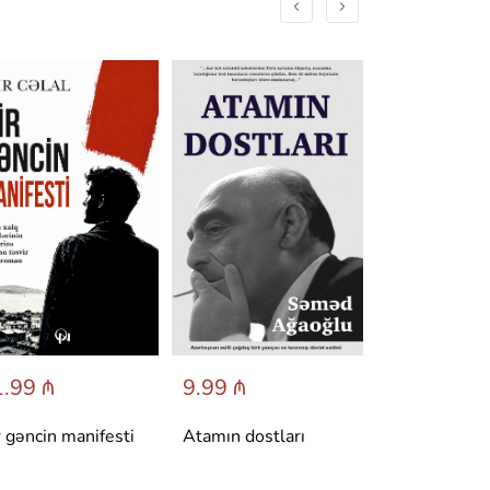
.99 ₼
9.99 ₼
6.95 ₼
r gəncin manifesti
Atamın dostları
Dönüş