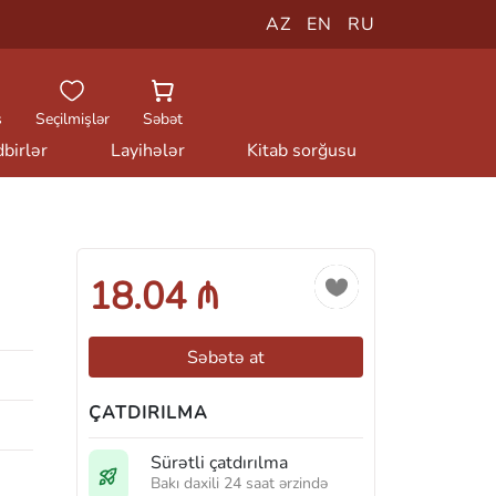
AZ
EN
RU
ş
Seçilmişlər
Səbət
birlər
Layihələr
Kitab sorğusu
18.04 ₼
Səbətə at
ÇATDIRILMA
Sürətli çatdırılma
Bakı daxili 24 saat ərzində