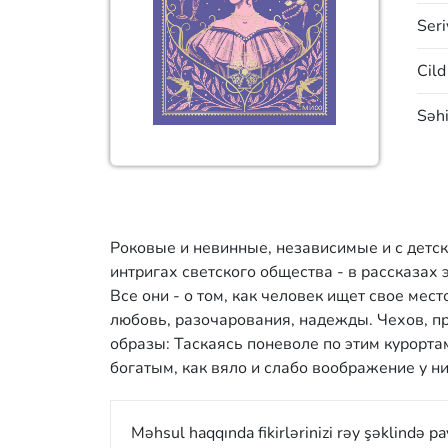
Seri
Cild
Səhi
Роковые и невинные, независимые и с детск
интригах светского общества - в рассказах
Все они - о том, как человек ищет свое мес
любовь, разочарования, надежды. Чехов, п
образы: Таскаясь поневоле по этим курортам
богатым, как вяло и слабо воображение у н
Məhsul haqqında fikirlərinizi rəy şəklində p