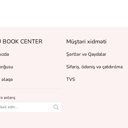
 BOOK CENTER
Müştəri xidməti
ızda
Şərtlər və Qaydalar
orğusu
Sifariş, ödəniş və çatdırılma
 əlaqə
TVS
ə axtarış