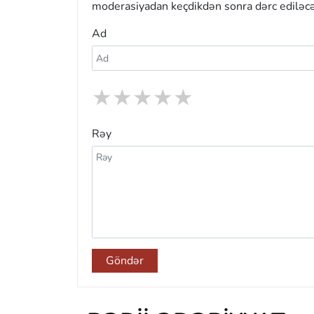
moderasiyadan keçdikdən sonra dərc ediləcə
Ad
★
★
★
★
★
Rəy
Göndər