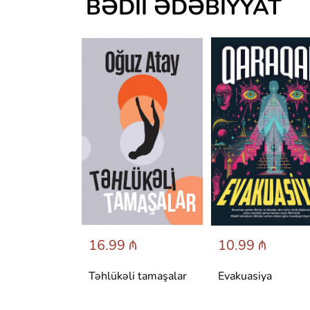
BƏDII ƏDƏBIYYAT
 ₼
16.99 ₼
10.99 ₼
аренина
Təhlükəli tamaşalar
Evakuasiya