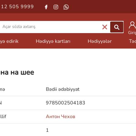
 12 505 9999
Giri
yə edirik
Hədiyyə kartları
Hədiyyələr
Təd
на на шее
mə
Bədii ədəbiyyat
N
9785002504183
lif
Антон Чехов
1