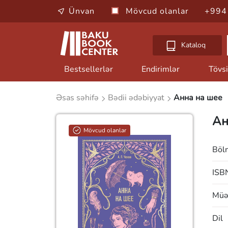
Ünvan
Mövcud olanlar
+994
Kataloq
Bestsellerlər
Endirimlər
Tövsi
Əsas səhifə
Bədii ədəbiyyat
Анна на шее
Ан
Mövcud olanlar
Böl
ISB
Müəl
Dil