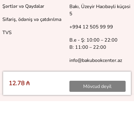
Şərtlər və Qaydalar
Bakı, Üzeyir Hacıbəyli küçəsi
5
Sifariş, ödəniş və çatdırılma
+994 12 505 99 99
TVS
B.e - Ş: 10:00 – 22:00
B: 11:00 – 22:00
info@bakubookcenter.az
12.78 ₼
Mövcud deyil
©
2018 - 2026 Baku Book Center. Bütün hüquqlar qorunur