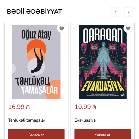
BƏDII ƏDƏBIYYAT
16.99 ₼
10.99 ₼
Təhlükəli tamaşalar
Evakuasiya
Səbətə at
Səbətə at