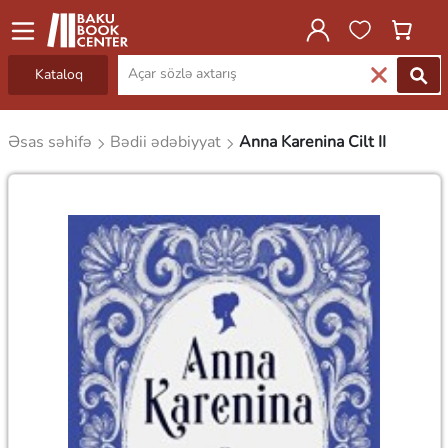
Kataloq
Əsas səhifə
Bədii ədəbiyyat
Anna Karenina Cilt II