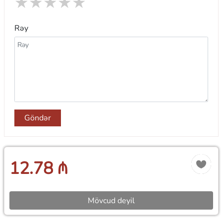
★
★
★
★
★
Rəy
Göndər
12.78 ₼
Mövcud deyil