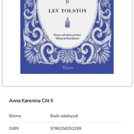
Anna Karenina Cilt II
Bölmə
Bədii ədəbiyyat
ISBN
9786256353299