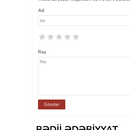
Ad
★
★
★
★
★
Rəy
Göndər
BƏDII ƏDƏBIYYAT