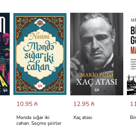
10.95 ₼
12.95 ₼
11
Məndə sığar iki
Xaç atası
Bi
cahan. Seçmə şeirlər