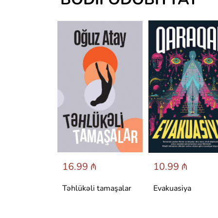
 ₼
16.99 ₼
10.99 ₼
аренина
Təhlükəli tamaşalar
Evakuasiya