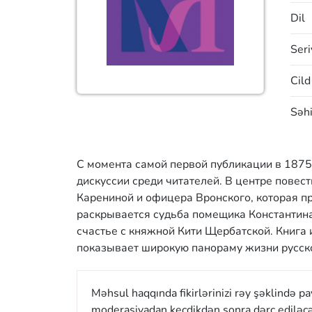
Dil
Seri
Cild
Səhi
С момента самой первой публикации в 1875
дискуссии среди читателей. В центре пове
Карениной и офицера Вронского, которая п
раскрывается судьба помещика Константин
счастье с княжной Кити Щербатской. Книга 
показывает широкую панораму жизни русско
Məhsul haqqında fikirlərinizi rəy şəklində p
moderasiyadan keçdikdən sonra dərc ediləcə