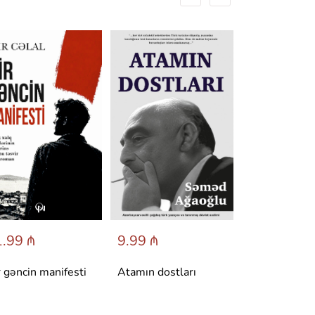
.99 ₼
9.99 ₼
6.95 ₼
r gəncin manifesti
Atamın dostları
Dönüş