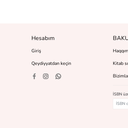
Hesabım
BAKU
Giriş
Haqqım
Qeydiyyatdan keçin
Kitab s
Bizimlə
İSBN üzr