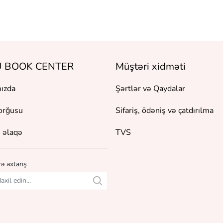
 BOOK CENTER
Müştəri xidməti
ızda
Şərtlər və Qaydalar
orğusu
Sifariş, ödəniş və çatdırılma
 əlaqə
TVS
ə axtarış