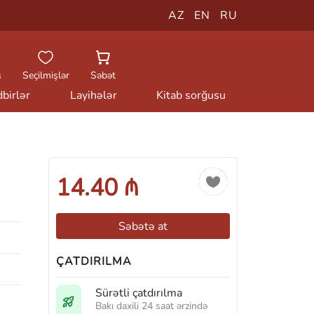
AZ
EN
RU
ş
Seçilmişlər
Səbət
birlər
Layihələr
Kitab sorğusu
14.40 ₼
Səbətə at
ÇATDIRILMA
Sürətli çatdırılma
Bakı daxili 24 saat ərzində