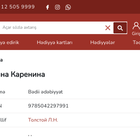
 12 505 9999
Giri
yə edirik
Hədiyyə kartları
Hədiyyələr
Təd
а
на Каренина
mə
Bədii ədəbiyyat
N
9785042297991
lif
Толстой Л.Н.
,
,