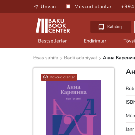
Ünvan
Mövcud olanlar
+994
Kataloq
Bestsellerlər
Endirimlər
Tövsi
Əsas səhifə
Bədii ədəbiyyat
Анна Каренин
Ан
Mövcud olanlar
Böl
ISB
Müəl
Janr