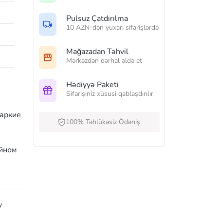
Pulsuz Çatdırılma
10 AZN-dən yuxarı sifarişlərdə
Mağazadan Təhvil
Mərkəzdən dərhal əldə et
Hədiyyə Paketi
Sifarişiniz xüsusi qablaşdırılır
жаркие
100% Təhlükəsiz Ödəniş
ейном
y