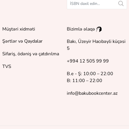
Müştəri xidməti
Bizimlə əlaqə
Şərtlər və Qaydalar
Bakı, Üzeyir Hacıbəyli küçəsi
5
Sifariş, ödəniş və çatdırılma
+994 12 505 99 99
TVS
B.e - Ş: 10:00 – 22:00
B: 11:00 – 22:00
info@bakubookcenter.az