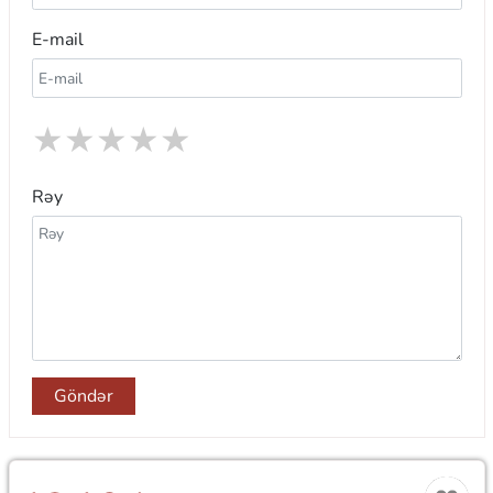
E-mail
★
★
★
★
★
Rəy
Göndər