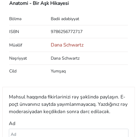
Anatomi - Bir Aşk Hikayesi
Bölmə
Bədii ədəbiyyat
ISBN
9786256772717
Dana Schwartz
Müəllif
Nəşriyyat
Dana Schwartz
Cild
Yumşaq
Məhsul haqqında fikirlərinizi rəy şəklində paylaşın. E-
poçt ünvanınız saytda yayımlanmayacaq. Yazdığınız rəy
moderasiyadan keçdikdən sonra dərc ediləcək.
Ad