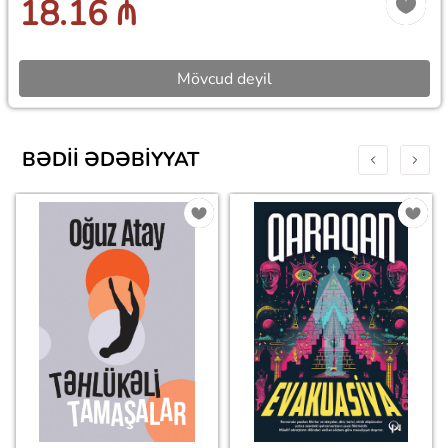
18.16 ₼
Mövcud deyil
BƏDII ƏDƏBIYYAT