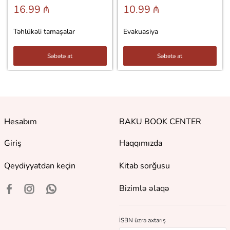
16.99 ₼
10.99 ₼
Təhlükəli tamaşalar
Evakuasiya
Səbətə at
Səbətə at
Hesabım
BAKU BOOK CENTER
Giriş
Haqqımızda
Qeydiyyatdan keçin
Kitab sorğusu
Bizimlə əlaqə
İSBN üzrə axtarış