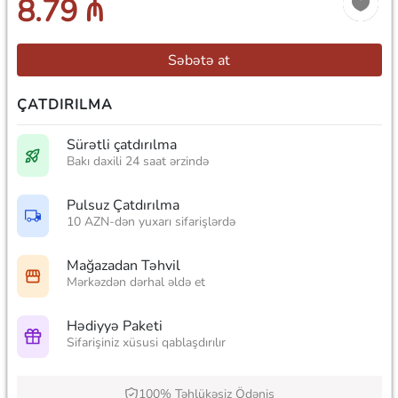
8.79 ₼
Səbətə at
ÇATDIRILMA
Sürətli çatdırılma
Bakı daxili 24 saat ərzində
Pulsuz Çatdırılma
10 AZN-dən yuxarı sifarişlərdə
Mağazadan Təhvil
Mərkəzdən dərhal əldə et
Hədiyyə Paketi
Sifarişiniz xüsusi qablaşdırılır
100% Təhlükəsiz Ödəniş