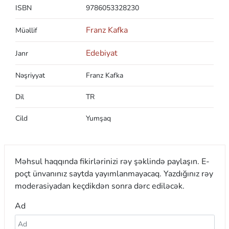
ISBN
9786053328230
Franz Kafka
Müəllif
Edebiyat
Janr
Nəşriyyat
Franz Kafka
Dil
TR
Cild
Yumşaq
Məhsul haqqında fikirlərinizi rəy şəklində paylaşın. E-
poçt ünvanınız saytda yayımlanmayacaq. Yazdığınız rəy
moderasiyadan keçdikdən sonra dərc ediləcək.
Ad