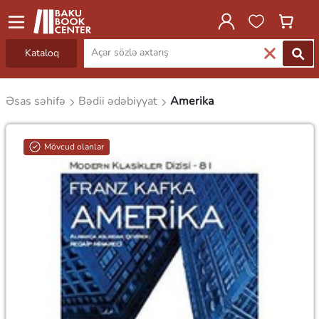
Kataloq
Əsas səhifə
Bədii ədəbiyyat
Amerika
Mövcud olanlar