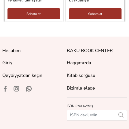
Təhlükəli tamaşalar
Evakuasiya
Səbətə at
Səbətə at
Hesabım
BAKU BOOK CENTER
Giriş
Haqqımızda
Qeydiyyatdan keçin
Kitab sorğusu
Bizimlə əlaqə
İSBN üzrə axtarış