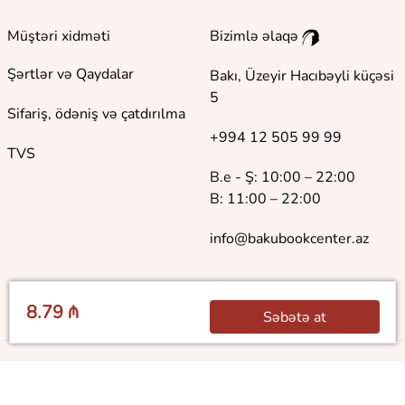
Müştəri xidməti
Bizimlə əlaqə
Şərtlər və Qaydalar
Bakı, Üzeyir Hacıbəyli küçəsi
5
Sifariş, ödəniş və çatdırılma
+994 12 505 99 99
TVS
B.e - Ş: 10:00 – 22:00
B: 11:00 – 22:00
info@bakubookcenter.az
8.79 ₼
Səbətə at
©
2018 - 2026 Baku Book Center. Bütün hüquqlar qorunur