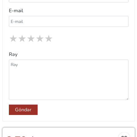
E-mail
★
★
★
★
★
Rəy
Göndər