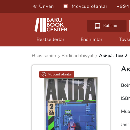
Ünvan
Mövcud olanlar
+994
Kataloq
Bestsellerlər
Endirimlər
Tövsi
Əsas səhifə
Bədii ədəbiyyat
Акира. Том 2.
Ак
Mövcud olanlar
Böl
ISB
Müəl
Janr