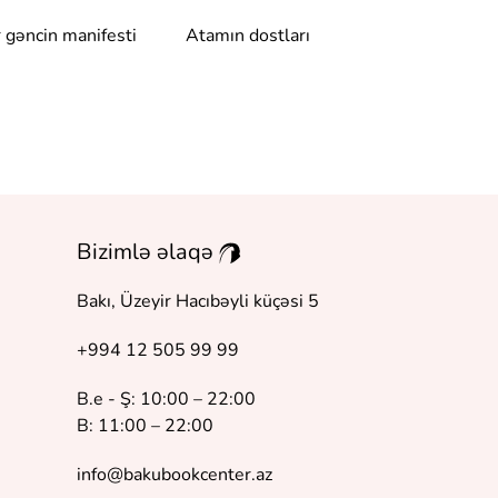
r gəncin manifesti
Atamın dostları
Dönüş
Bizimlə əlaqə
Bakı, Üzeyir Hacıbəyli küçəsi 5
+994 12 505 99 99
B.e - Ş: 10:00 – 22:00
B: 11:00 – 22:00
info@bakubookcenter.az