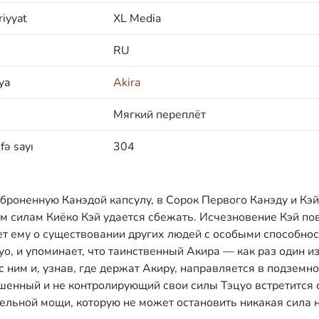
iyyat
XL Media
RU
ya
Akira
Мягкий переплёт
fə sayı
304
роненную Канэдой капсулу, в Сорок Первого Канэду и Кэй
м силам Киёко Кэй удается сбежать. Исчезновение Кэй по
ет ему о существовании других людей с особыми способнос
уо, и упоминает, что таинственный Акира — как раз один из
с ним и, узнав, где держат Акиру, направляется в подземн
шенный и не контролирующий свои силы Тэцуо встретится 
льной мощи, которую не может остановить никакая сила 