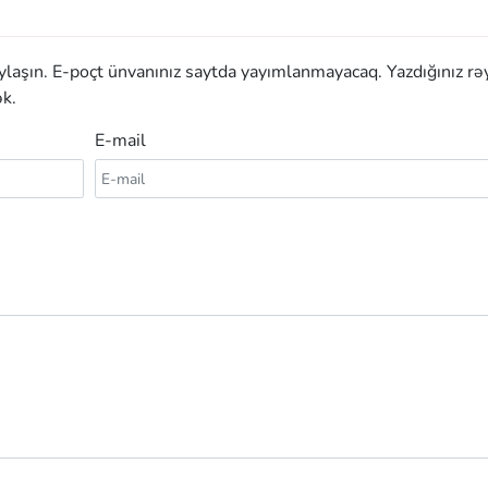
aylaşın. E-poçt ünvanınız saytda yayımlanmayacaq. Yazdığınız rə
k.
E-mail