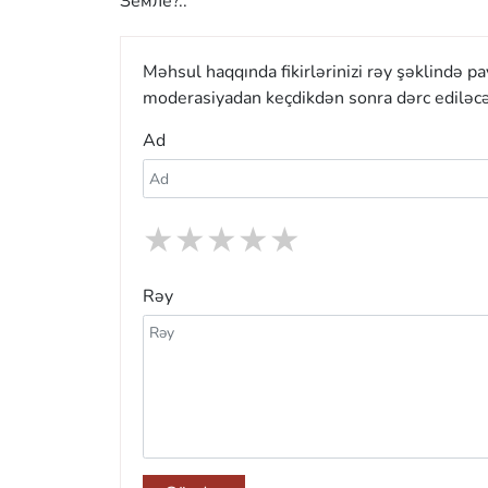
Земле?..
Məhsul haqqında fikirlərinizi rəy şəklində p
moderasiyadan keçdikdən sonra dərc ediləcə
Ad
★
★
★
★
★
Rəy