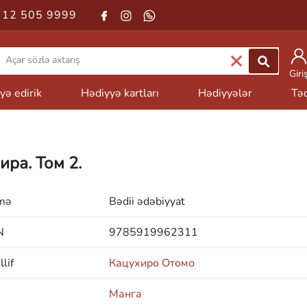
 12 505 9999
Giri
yə edirik
Hədiyyə kartları
Hədiyyələr
Təd
ира. Том 2.
mə
Bədii ədəbiyyat
N
9785919962311
lif
Кацухиро Отомо
Манга