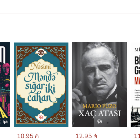
10.95 ₼
12.95 ₼
11