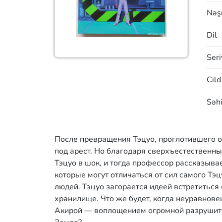
Nəşr
Dil
Seri
Cild
Səhi
После превращения Тэцуо, проглотившего об
под арест. Но благодаря сверхъестественны
Тэцуо в шок, и тогда профессор рассказыва
которые могут отличаться от сил самого Тэц
людей. Тэцуо загорается идеей встретиться 
хранилище. Что же будет, когда неуравнове
Акирой — воплощением огромной разрушите