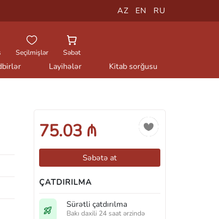
AZ
EN
RU
ş
Seçilmişlər
Səbət
birlər
Layihələr
Kitab sorğusu
75.03 ₼
Səbətə at
ÇATDIRILMA
Sürətli çatdırılma
Bakı daxili 24 saat ərzində