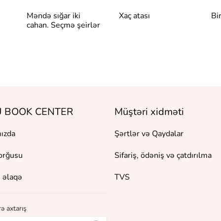
Məndə sığar iki
Xaç atası
Bi
cahan. Seçmə şeirlər
 BOOK CENTER
Müştəri xidməti
ızda
Şərtlər və Qaydalar
orğusu
Sifariş, ödəniş və çatdırılma
 əlaqə
TVS
ə axtarış