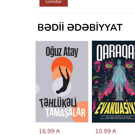
Göndər
BƏDII ƏDƏBIYYAT
 ₼
16.99 ₼
10.99 ₼