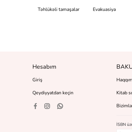
аренина
Təhlükəli tamaşalar
Evakuasiya
Hesabım
BAKU
Giriş
Haqqım
Qeydiyyatdan keçin
Kitab s
Bizimlə
İSBN üzr