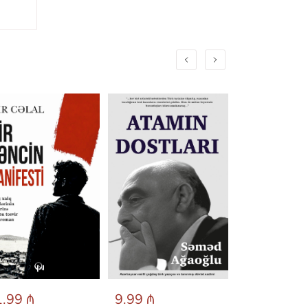
.99 ₼
9.99 ₼
6.95 ₼