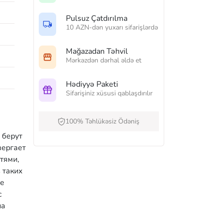
Pulsuz Çatdırılma
10 AZN-dən yuxarı sifarişlərdə
Mağazadan Təhvil
Mərkəzdən dərhal əldə et
Hədiyyə Paketi
Sifarişiniz xüsusi qablaşdırılır
100% Təhlükəsiz Ödəniş
 берут
вергает
тями,
 таких
ое
с
на