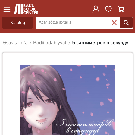
Kataloq
Əsas səhifə
Bədii ədəbiyyat
5 сантиметров в секунду