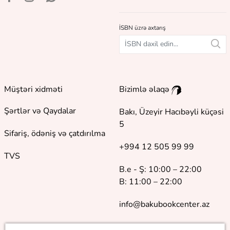
İSBN üzrə axtarış
Müştəri xidməti
Bizimlə əlaqə
Şərtlər və Qaydalar
Bakı, Üzeyir Hacıbəyli küçəsi
5
Sifariş, ödəniş və çatdırılma
+994 12 505 99 99
TVS
B.e - Ş: 10:00 – 22:00
B: 11:00 – 22:00
info@bakubookcenter.az