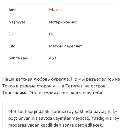
Манга
Janr
Nəşriyyat
Истари комикс
Dil
RU
Cild
Мягкий переплёт
Səhifə sayı
468
Наша детская любовь окрепла. Но мы разъехались из
Токио в разные стороны — в Тотиги и на остров
Танегасима. Эта история о том, как я ищу тебя.
Məhsul haqqında fikirlərinizi rəy şəklində paylaşın. E-
poçt ünvanınız saytda yayımlanmayacaq. Yazdığınız rəy
moderasiyadan keçdikdən sonra dərc ediləcək.