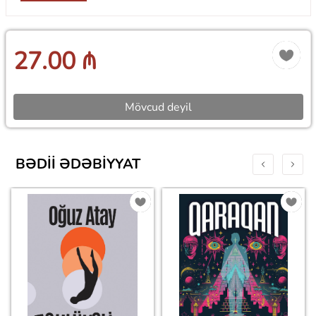
27.00 ₼
Mövcud deyil
BƏDII ƏDƏBIYYAT