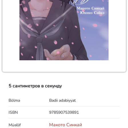
5 сантиметров в секунду
Bölmə
Bədii ədəbiyyat
ISBN
9785907539891
Макото Синкай
Müəllif