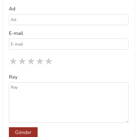
Ad
E-mail
★
★
★
★
★
Rəy
Göndər