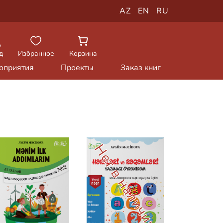
AZ
EN
RU
д
Избранное
Корзина
оприятия
Проекты
Заказ книг
Нет в наличии