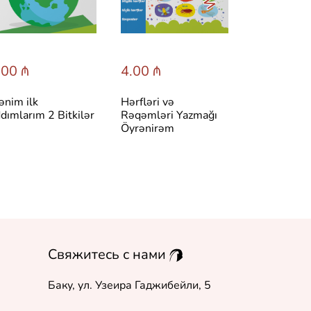
.00 ₼
4.00 ₼
nim ilk
Hərfləri və
dımlarım 2 Bitkilər
Rəqəmləri Yazmağı
Öyrənirəm
Свяжитесь с нами
Баку, ул. Узеира Гаджибейли, 5