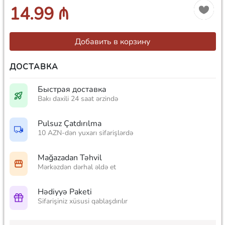
14.99 ₼
Добавить в корзину
ДОСТАВКА
Быстрая доставка
Bakı daxili 24 saat ərzində
Pulsuz Çatdırılma
10 AZN-dən yuxarı sifarişlərdə
Mağazadan Təhvil
Mərkəzdən dərhal əldə et
Hədiyyə Paketi
Sifarişiniz xüsusi qablaşdırılır