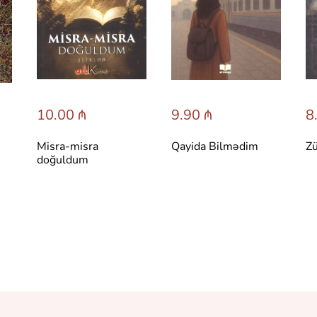
10.00 ₼
9.90 ₼
8
Misra-misra
Qayida Bilmədim
Zü
doğuldum