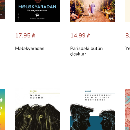
17.95 ₼
14.99 ₼
8
Mələkyaradan
Parisdəki bütün
Ye
çiçəklər