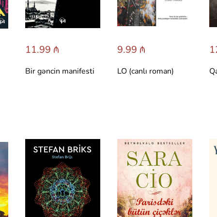
11.99 ₼
9.99 ₼
1
Bir gəncin manifesti
LO (canlı roman)
Qa