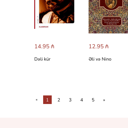
14.95 ₼
12.95 ₼
Dəli kür
Əli və Nino
«
1
2
3
4
5
»