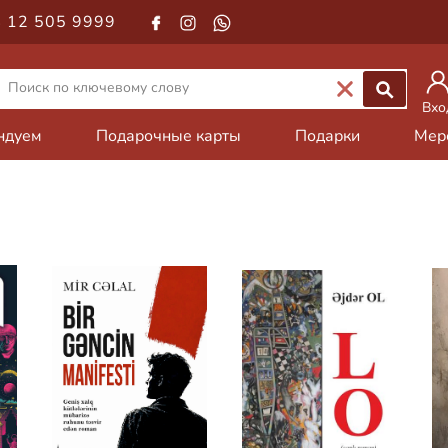
 12 505 9999
Вхо
ндуем
Подарочные карты
Подарки
Мер