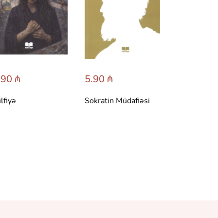
.90 ₼
5.90 ₼
lfiyə
Sokratin Müdafiəsi