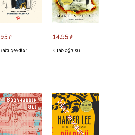
.95 ₼
14.95 ₼
raltı qeydlər
Kitab oğrusu
Нет в наличии