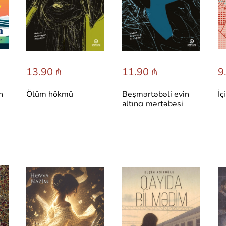
13.90 ₼
11.90 ₼
9
h
Ölüm hökmü
Beşmərtəbəli evin
İç
altıncı mərtəbəsi