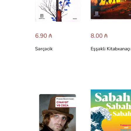
6.90 ₼
8.00 ₼
Sərçəcik
Eşşəkli Kitabxanaçı