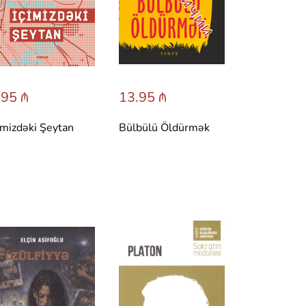
.95 ₼
13.95 ₼
imizdəki Şeytan
Bülbülü Öldürmək