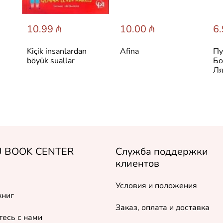
10.99 ₼
10.00 ₼
6.
Kiçik insanlardan
Afina
Пу
böyük suallar
Бо
Ля
 BOOK CENTER
Служба поддержки
клиентов
Условия и положения
книг
Заказ, оплата и доставка
есь с нами