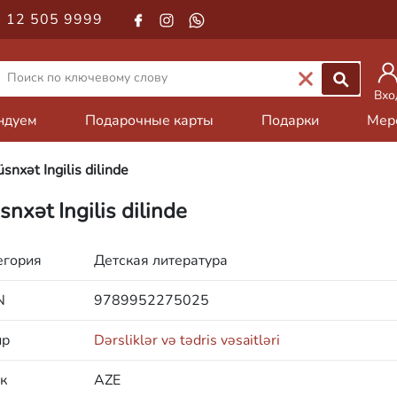
 12 505 9999
Вхо
ндуем
Подарочные карты
Подарки
Мер
snxət Ingilis dilinde
snxət Ingilis dilinde
егория
Детская литература
N
9789952275025
нр
Dərsliklər və tədris vəsaitləri
к
AZE