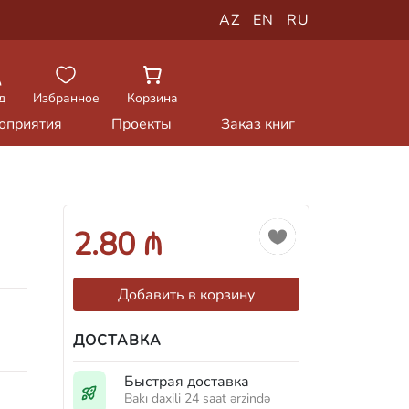
AZ
EN
RU
д
Избранное
Корзина
оприятия
Проекты
Заказ книг
2.80 ₼
Добавить в корзину
ДОСТАВКА
Быстрая доставка
Bakı daxili 24 saat ərzində