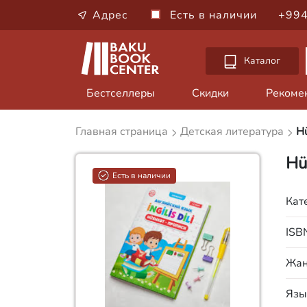
Адрес
Есть в наличии
+994
Каталог
Бестселлеры
Скидки
Рекоме
Главная страница
Детская литература
Hü
Hü
Есть в наличии
Кат
ISB
Жа
Язы