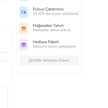
Pulsuz Çatdırılma
10 AZN-dən yuxarı sifarişlərdə
Mağazadan Təhvil
Mərkəzdən dərhal əldə et
Hədiyyə Paketi
Sifarişiniz xüsusi qablaşdırılır
100% Təhlükəsiz Ödəniş