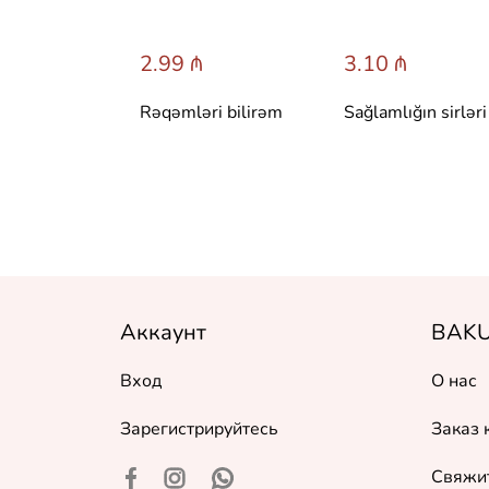
 ₼
2.99 ₼
3.10 ₼
 сказки со
Rəqəmləri bilirəm
Sağlamlığın sirləri
вета.
 Т. Вульфа
Аккаунт
BAKU
Вход
О нас
Зарегистрируйтесь
Заказ 
Свяжит