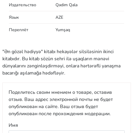
Издательство
Qədim Qala
Язык
AZE
Переплёт
Yumşaq
"Ən gözəl hədiyyə" kitabı hekayələr silsiləsinin ikinci
kitabıdır. Bu kitab sözün sehri ilə uşaqların mənəvi
dünyalarını zənginləşdirməyi, onlara hərtərəfli yanaşma
bacarığı aşılamağa hədəfləyir.
Поделитесь своим мнением о товаре, оставив
отзыв. Ваш адрес электронной почты не будет
опубликован на сайте. Ваш отзыв будет
опубликован после прохождения модерации.
Имя