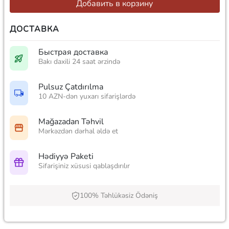
Добавить в корзину
ДОСТАВКА
Быстрая доставка
Bakı daxili 24 saat ərzində
Pulsuz Çatdırılma
10 AZN-dən yuxarı sifarişlərdə
Mağazadan Təhvil
Mərkəzdən dərhal əldə et
Hədiyyə Paketi
Sifarişiniz xüsusi qablaşdırılır
100% Təhlükəsiz Ödəniş