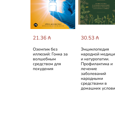
 ₼
21.36 ₼
30.53 ₼
 кожей по
Оземпик без
Энциклопедия
 Разумный
иллюзий: Гонка за
народной медиц
к бьюти-
волшебным
и натуропатии.
 добавкам и
средством для
Профилактика и
ическим
похудения
лечение
урам для
заболеваний
рочного
народными
ата
средствами в
домашних услов