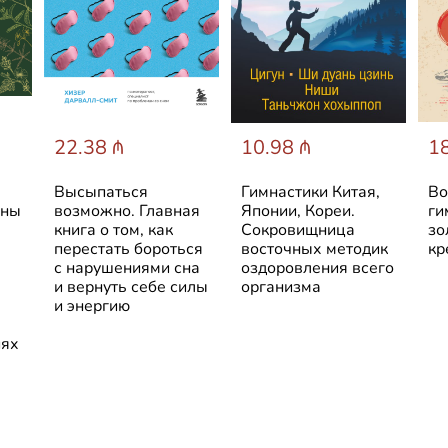
22.38 ₼
10.98 ₼
18
Высыпаться
Гимнастики Китая,
Во
ины
возможно. Главная
Японии, Кореи.
ги
книга о том, как
Сокровищница
зо
перестать бороться
восточных методик
кр
с нарушениями сна
оздоровления всего
и вернуть себе силы
организма
и энергию
иях