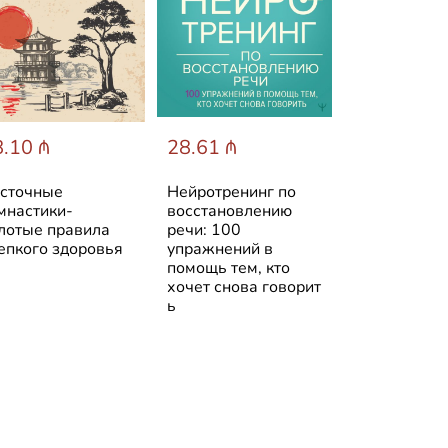
.10 ₼
28.61 ₼
38.19 ₼
сточные
Нейротренинг по
Борьба за 
мнастики-
восстановлению
тело: Женщ
лотые правила
речи: 100
врач на гра
епкого здоровья
упражнений в
закона и со
помощь тем, кто
хочет снова говорит
ь