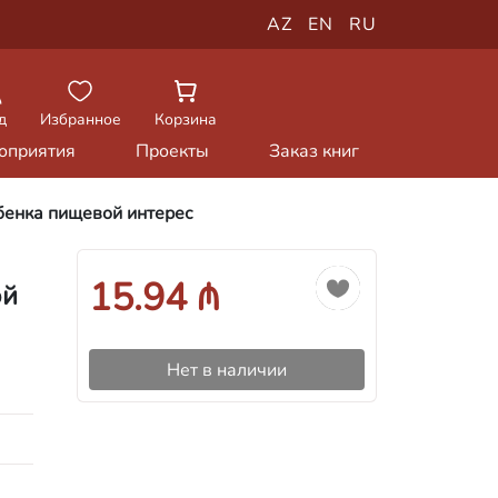
AZ
EN
RU
д
Избранное
Корзина
оприятия
Проекты
Заказ книг
бенка пищевой интерес
15.94 ₼
ой
Нет в наличии