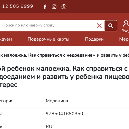
 12 505 9999
Вхо
ндуем
Подарочные карты
Подарки
Мер
к малоежка. Как справиться с недоеданием и развить у ре
й ребенок малоежка. Как справиться с
доеданием и развить у ребенка пищев
терес
егория
Медицина
N
9785041680350
к
RU