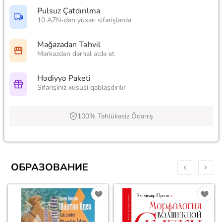
Pulsuz Çatdırılma
10 AZN-dən yuxarı sifarişlərdə
Mağazadan Təhvil
Mərkəzdən dərhal əldə et
Hədiyyə Paketi
Sifarişiniz xüsusi qablaşdırılır
100% Təhlükəsiz Ödəniş
ОБРАЗОВАНИЕ