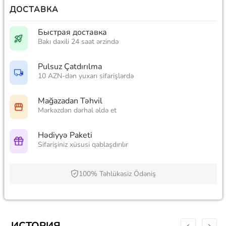
ДОСТАВКА
Быстрая доставка
Bakı daxili 24 saat ərzində
Pulsuz Çatdırılma
10 AZN-dən yuxarı sifarişlərdə
Mağazadan Təhvil
Mərkəzdən dərhal əldə et
Hədiyyə Paketi
Sifarişiniz xüsusi qablaşdırılır
100% Təhlükəsiz Ödəniş
ИСТОРИЯ