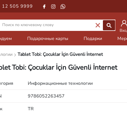
 12 505 9999
Вхо
ндуем
Подарочные карты
Подарки
Мер
ологии
Tablet Tobi: Çocuklar İçin Güvenli İnternet
let Tobi: Çocuklar İçin Güvenli İnternet
егория
Информационные технологии
N
9786052263457
к
TR