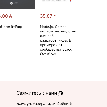
.00 ₼
35.87 ₼
34.46 ₼
lların ittifaqı
Node.js. Самое
Silent Hill. 
полное руководство
туманного г
для веб-
разработчиков. В
примерах от
сообщества Stack
Overflow
Свяжитесь с нами
Баку, ул. Узеира Гаджибейли, 5