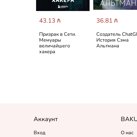
 ₼
43.13 ₼
36.81 ₼
Go.
Призрак в Сети.
Создатель ChatG
ивное
Мемуары
История Сэма
ровневое
величайшего
Альтмана
ммирование.
хакера
.
Аккаунт
BAKU
Вход
О нас