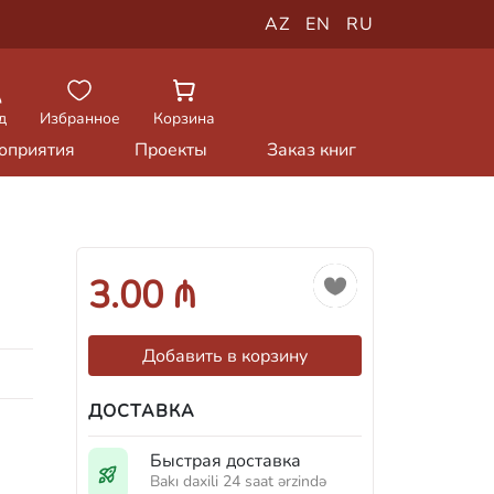
AZ
EN
RU
д
Избранное
Корзина
оприятия
Проекты
Заказ книг
3.00 ₼
Добавить в корзину
ДОСТАВКА
Быстрая доставка
Bakı daxili 24 saat ərzində