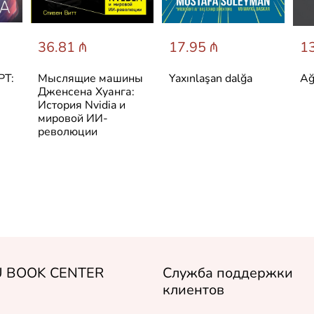
36.81 ₼
17.95 ₼
13
PT:
Мыслящие машины
Yaxınlaşan dalğa
Ağı
Дженсена Хуанга:
История Nvidia и
мировой ИИ-
революции
 BOOK CENTER
Служба поддержки
клиентов