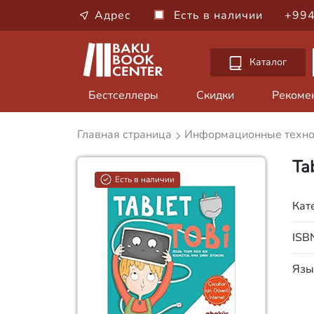
Адрес
Есть в наличии
+994
Каталог
Бестселлеры
Скидки
Рекоме
Главная страница
Информационные техн
Tab
Есть в наличии
Кат
ISB
Язы