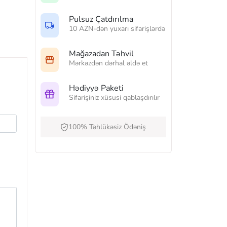
Pulsuz Çatdırılma
10 AZN-dən yuxarı sifarişlərdə
Mağazadan Təhvil
Mərkəzdən dərhal əldə et
Hədiyyə Paketi
Sifarişiniz xüsusi qablaşdırılır
100% Təhlükəsiz Ödəniş