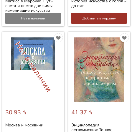
Матисс в Марокко. Путь
История искусства с головы
света и цвета: две зимы,
до пят
изменившие искусство
Нет в наличии
Добавить в корзину
Нет в наличии
30.93 ₼
41.37 ₼
Москва и москвичи
Энциклопедия
легкомыслия: Тонкое