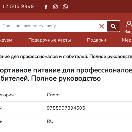
 12 505 9999
Вхо
ндуем
Подарочные карты
Подарки
Мер
ание для профессионалов и любителей. Полное руководст
ортивное питание для профессионалов
бителей. Полное руководство
егория
Спорт
N
9785907394605
к
RU