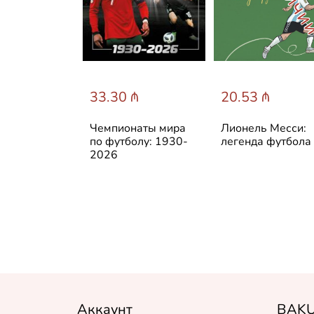
 ₼
33.30 ₼
20.53 ₼
асные
Чемпионаты мира
Лионель Месси:
. История
по футболу: 1930-
легенда футбола
изни
2026
Аккаунт
BAKU