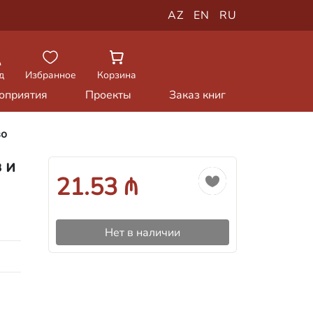
AZ
EN
RU
д
Избранное
Корзина
оприятия
Проекты
Заказ книг
во
 и
21.53 ₼
Нет в наличии