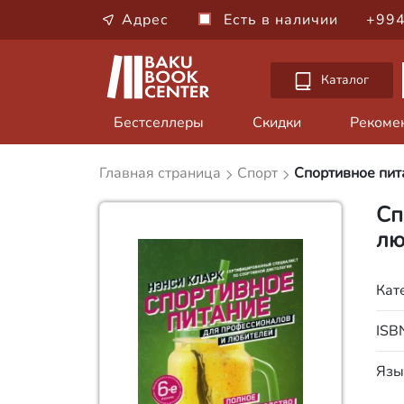
Адрес
Есть в наличии
+994
Каталог
Бестселлеры
Скидки
Рекоме
Главная страница
Спорт
Спортивное пит
Сп
лю
Кат
ISB
Язы