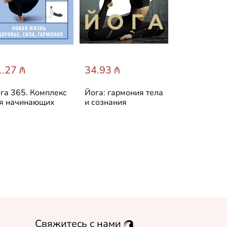
.27 ₼
34.93 ₼
33.43 ₼
га 365. Комплекс
Йога: гармония тела
Йога и само
я начинающих
и сознания
Техники для
боли в мыш
суставах, сп
восстановл
подвижност
Свяжитесь с нами