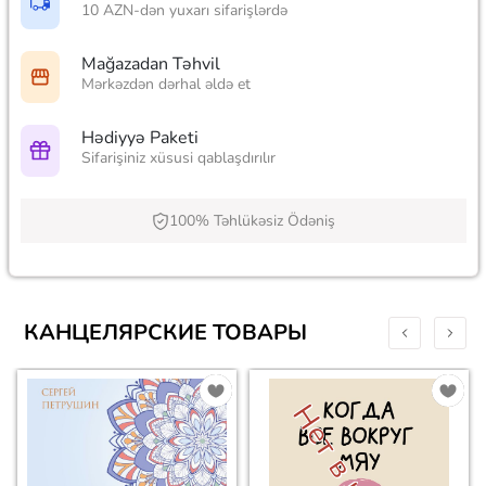
10 AZN-dən yuxarı sifarişlərdə
Mağazadan Təhvil
Mərkəzdən dərhal əldə et
Hədiyyə Paketi
Sifarişiniz xüsusi qablaşdırılır
100% Təhlükəsiz Ödəniş
КАНЦЕЛЯРСКИЕ ТОВАРЫ