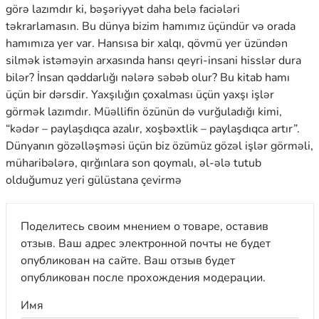
görə lazımdır ki, bəşəriyyət daha belə faciələri
təkrarlamasın. Bu dünya bizim hamımız üçündür və orada
hamımıza yer var. Hansısa bir xalqı, qövmü yer üzündən
silmək istəməyin arxasında hansı qeyri-insani hisslər dura
bilər? İnsan qəddarlığı nələrə səbəb olur? Bu kitab hamı
üçün bir dərsdir. Yaxşılığın çoxalması üçün yaxşı işlər
görmək lazımdır. Müəllifin özünün də vurğuladığı kimi,
“kədər – paylaşdıqca azalır, xoşbəxtlik – paylaşdıqca artır”.
Dünyanın gözəlləşməsi üçün biz özümüz gözəl işlər görməli,
müharibələrə, qırğınlara son qoymalı, əl-ələ tutub
olduğumuz yeri gülüstana çevirmə
Поделитесь своим мнением о товаре, оставив
отзыв. Ваш адрес электронной почты не будет
опубликован на сайте. Ваш отзыв будет
опубликован после прохождения модерации.
Имя