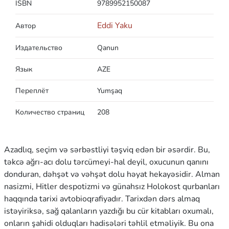
ISBN
9789952150087
Eddi Yaku
Автор
Издательство
Qanun
Язык
AZE
Переплёт
Yumşaq
Количество страниц
208
Azadlıq, seçim və sərbəstliyi təşviq edən bir əsərdir. Bu,
təkcə ağrı-acı dolu tərcümeyi-hal deyil, oxucunun qanını
donduran, dəhşət və vəhşət dolu həyat hekayəsidir. Alman
nasizmi, Hitler despotizmi və günahsız Holokost qurbanları
haqqında tarixi avtobioqrafiyadır. Tarixdən dərs almaq
istəyiriksə, sağ qalanların yazdığı bu cür kitabları oxumalı,
onların şahidi olduqları hadisələri təhlil etməliyik. Bu ona