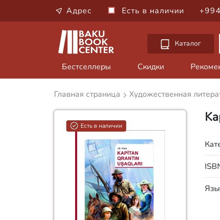
Адрес
Есть в наличии
+994
Каталог
Бестселлеры
Скидки
Рекоме
Главная страница
Художественная литера
Ka
Есть в наличии
Кат
ISB
Язы