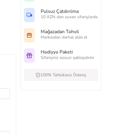
Pulsuz Çatdırılma
10 AZN-dən yuxarı sifarişlərdə
Mağazadan Təhvil
Mərkəzdən dərhal əldə et
Hədiyyə Paketi
Sifarişiniz xüsusi qablaşdırılır
100% Təhlükəsiz Ödəniş