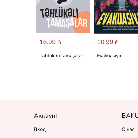
 ₼
16.99 ₼
10.99 ₼
аренина
Təhlükəli tamaşalar
Evakuasiya
Аккаунт
BAKU
Вход
О нас