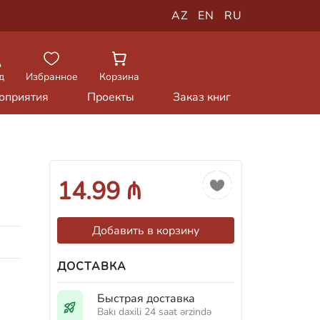
AZ
EN
RU
д
Избранное
Корзина
оприятия
Проекты
Заказ книг
14.99 ₼
Добавить в корзину
ДОСТАВКА
Быстрая доставка
Bakı daxili 24 saat ərzində