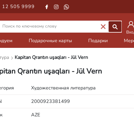
 12 505 9999
Вхо
ндуем
Подарочные карты
Подарки
Мер
тура
Kapitan Qrantın uşaqları - Jül Vern
pitan Qrantın uşaqları - Jül Vern
егория
Художественная литература
N
2000923381499
к
AZE