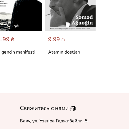
.99 ₼
9.99 ₼
6.95 ₼
r gəncin manifesti
Atamın dostları
Dönüş
Свяжитесь с нами
Баку, ул. Узеира Гаджибейли, 5