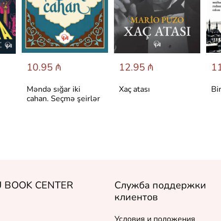
10.95 ₼
12.95 ₼
11
Məndə sığar iki
Xaç atası
Bi
cahan. Seçmə şeirlər
 BOOK CENTER
Служба поддержки
клиентов
Условия и положения