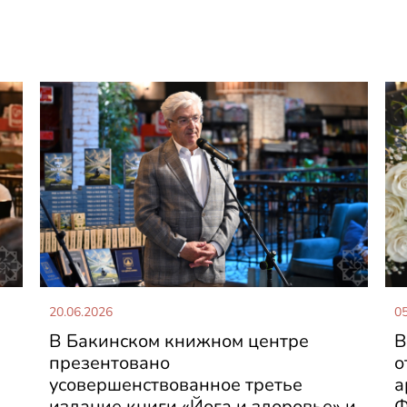
20.06.2026
05
В Бакинском книжном центре
В
презентовано
о
усовершенствованное третье
а
издание книги «Йога и здоровье» и
Ф