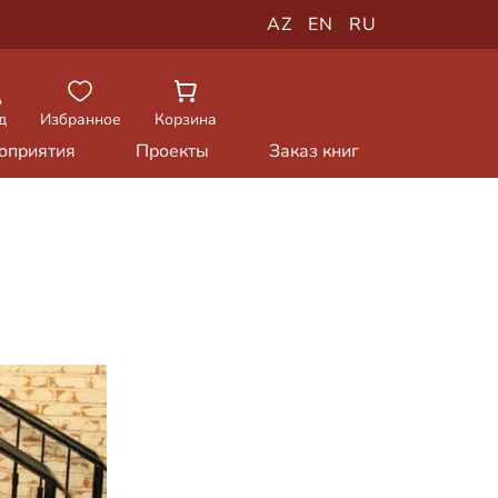
AZ
EN
RU
д
Избранное
Корзина
оприятия
Проекты
Заказ книг