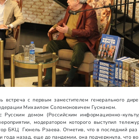
сь встреча с первым заместителем генерального дир
едерации Михаилом Соломоновичем Гусманом.
с Русским домом (Российским информационно-культ
ероприятии, модератором которого выступил тележу
ор БКЦ Гюнель Рзаева. Отметив, что в последний раз
 года назад, еще до пандемии, она подчеркнула, что в